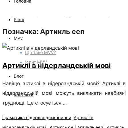
Головна
Неправильні дієслова в нідерландській мові
Рівні
Позначка:
Артикль een
Mvv
Що таке MVV?
Іспит MVV
Артиклі в нідерландській мові
Блог
Навіщо артиклі в нідерландській мові? Артиклі в
нідерландській мові можуть викликати неабиякі
Контакти
труднощі. Це стосується …
Граматика нідерландської мови
Артиклі в
нідерландській мові
|
Артикль de
|
Артикль een
|
Артикль