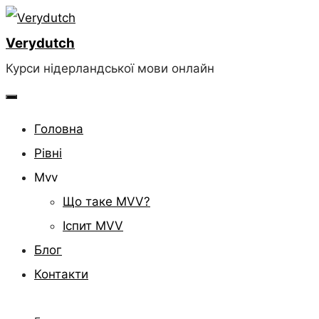
Skip
to
Verydutch
content
Курси нідерландської мови онлайн
Головна
Рівні
Mvv
Що таке MVV?
Іспит MVV
Блог
Контакти